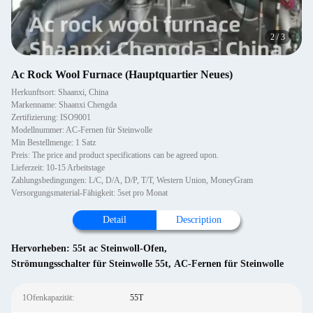
2
/
3
Ac Rock Wool Furnace (Hauptquartier Neues)
Herkunftsort: Shaanxi, China
Markenname: Shaanxi Chengda
Zertifizierung: ISO9001
Modellnummer: AC-Fernen für Steinwolle
Min Bestellmenge: 1 Satz
Preis: The price and product specifications can be agreed upon.
Lieferzeit: 10-15 Arbeitstage
Zahlungsbedingungen: L/C, D/A, D/P, T/T, Western Union, MoneyGram
Versorgungsmaterial-Fähigkeit: 5set pro Monat
Detail
Description
Hervorheben:
55t ac Steinwoll-Ofen
,
Strömungsschalter für Steinwolle 55t
,
AC-Fernen für Steinwolle
1Ofenkapazität:
55T