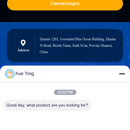
Einreichungen
Zimmer 1201, Greenland Blue Ocean Building, Zhanba
Yi Road, Bezirk Yanta, Stadt Xi'an, Provinz Shaanxi,
Adresse
China
Xue Ying
sxcd-gyl@163.com
E-mail
10:22 PM
Good day, what product are you looking for?
0086-29-88610364-88616691
Telefon