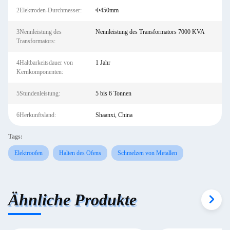
2Elektroden-Durchmesser:
Φ450mm
3Nennleistung des
Nennleistung des Transformators 7000 KVA
Transformators:
4Haltbarkeitsdauer von
1 Jahr
Kernkomponenten:
5Stundenleistung:
5 bis 6 Tonnen
6Herkunftsland:
Shaanxi, China
Tags:
Elektroofen
Halten des Ofens
Schmelzen von Metallen
Ähnliche Produkte