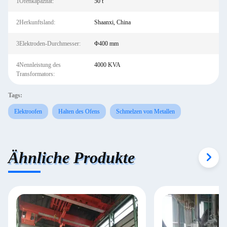
1Ofenkapazität:
50 t
2Herkunftsland:
Shaanxi, China
3Elektroden-Durchmesser:
Φ400 mm
4Nennleistung des
4000 KVA
Transformators:
Tags:
Elektroofen
Halten des Ofens
Schmelzen von Metallen
Ähnliche Produkte