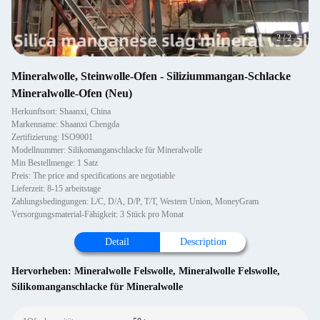
2
/
2
Mineralwolle, Steinwolle-Ofen - Siliziummangan-Schlacke
Mineralwolle-Ofen (Neu)
Herkunftsort: Shaanxi, China
Markenname: Shaanxi Chengda
Zertifizierung: ISO9001
Modellnummer: Silikomanganschlacke für Mineralwolle
Min Bestellmenge: 1 Satz
Preis: The price and specifications are negotiable
Lieferzeit: 8-15 arbeitstage
Zahlungsbedingungen: L/C, D/A, D/P, T/T, Western Union, MoneyGram
Versorgungsmaterial-Fähigkeit: 3 Stück pro Monat
Detail
Description
Hervorheben:
Mineralwolle Felswolle
,
Mineralwolle Felswolle
,
Silikomanganschlacke für Mineralwolle