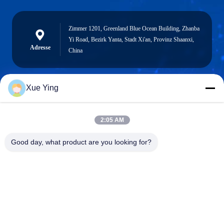
Zimmer 1201, Greenland Blue Ocean Building, Zhanba
Yi Road, Bezirk Yanta, Stadt Xi'an, Provinz Shaanxi,
Adresse
China
Xue Ying
sxcd-gyl@163.com
E-mail
2:05 AM
Good day, what product are you looking for?
0086-29-88610364-88616691
Telefon