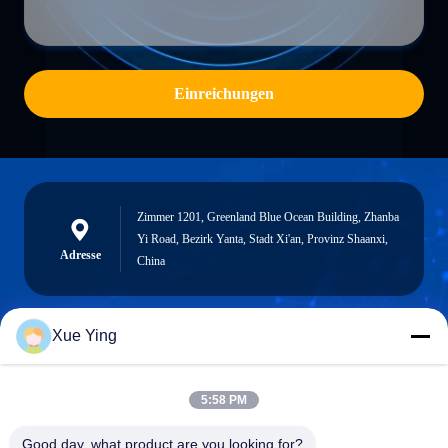
Einreichungen
Zimmer 1201, Greenland Blue Ocean Building, Zhanba
Yi Road, Bezirk Yanta, Stadt Xi'an, Provinz Shaanxi,
Adresse
China
Xue Ying
sxcd-gyl@163.com
E-mail
5:58 PM
Good day, what product are you looking for?