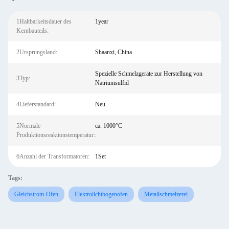
1Haltbarkeitsdauer des
1year
Kernbauteils:
2Ursprungsland:
Shaanxi, China
Spezielle Schmelzgeräte zur Herstellung von
3Typ:
Natriumsulfid
4Lieferstandard:
Neu
5Normale
ca. 1000°C
Produktionsreaktionstemperatur::
6Anzahl der Transformatoren:
1Set
Tags:
Gleichstrom-Ofen
Elektrolichtbogenofen
Metallschmelzerei