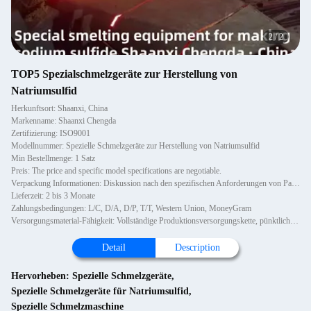
2
/
2
TOP5 Spezialschmelzgeräte zur Herstellung von
Natriumsulfid
Herkunftsort: Shaanxi, China
Markenname: Shaanxi Chengda
Zertifizierung: ISO9001
Modellnummer: Spezielle Schmelzgeräte zur Herstellung von Natriumsulfid
Min Bestellmenge: 1 Satz
Preis: The price and specific model specifications are negotiable.
Verpackung Informationen: Diskussion nach den spezifischen Anforderungen von Partei A
Lieferzeit: 2 bis 3 Monate
Zahlungsbedingungen: L/C, D/A, D/P, T/T, Western Union, MoneyGram
Versorgungsmaterial-Fähigkeit: Vollständige Produktionsversorgungskette, pünktliche Lieferung und Einhaltung von Qualitätsstandards
Detail
Description
Hervorheben:
Spezielle Schmelzgeräte
,
Spezielle Schmelzgeräte für Natriumsulfid
,
Spezielle Schmelzmaschine