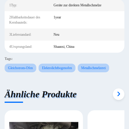
1Typ:
Geräte zur direkten Metallschmelze
2Haltbarkeitsdauer des
1year
Kernbauteils:
3Lieferstandard:
Neu
4Ursprungsland:
Shaanxi, China
Tags:
Gleichstrom-Ofen
Elektrolichtbogenofen
Metallschmelzerei
Ähnliche Produkte