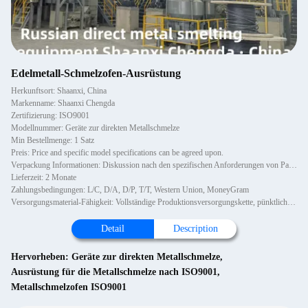
Edelmetall-Schmelzofen-Ausrüstung
Herkunftsort: Shaanxi, China
Markenname: Shaanxi Chengda
Zertifizierung: ISO9001
Modellnummer: Geräte zur direkten Metallschmelze
Min Bestellmenge: 1 Satz
Preis: Price and specific model specifications can be agreed upon.
Verpackung Informationen: Diskussion nach den spezifischen Anforderungen von Partei A
Lieferzeit: 2 Monate
Zahlungsbedingungen: L/C, D/A, D/P, T/T, Western Union, MoneyGram
Versorgungsmaterial-Fähigkeit: Vollständige Produktionsversorgungskette, pünktliche Lieferung und Einhaltung von Qualitätsstandards
Detail
Description
Hervorheben:
Geräte zur direkten Metallschmelze
,
Ausrüstung für die Metallschmelze nach ISO9001
,
Metallschmelzofen ISO9001