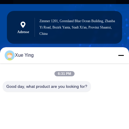
Zimmer 1201, Greenland Blue Ocean Building, Zhanba
Yi Road, Bezirk Yanta, Stadt Xi'an, Provinz Shaanxi,
Adresse
China
Xue Ying
sxcd-gyl@163.com
E-mail
6:31 PM
Good day, what product are you looking for?
0086-29-88610364-88616691
Telefon