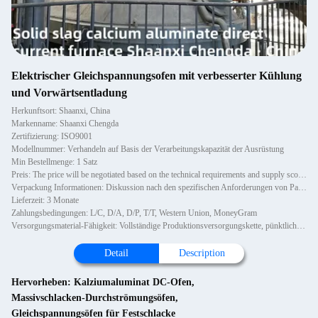
Elektrischer Gleichspannungsofen mit verbesserter Kühlung
und Vorwärtsentladung
Herkunftsort: Shaanxi, China
Markenname: Shaanxi Chengda
Zertifizierung: ISO9001
Modellnummer: Verhandeln auf Basis der Verarbeitungskapazität der Ausrüstung
Min Bestellmenge: 1 Satz
Preis: The price will be negotiated based on the technical requirements and supply scope of Party A
Verpackung Informationen: Diskussion nach den spezifischen Anforderungen von Partei A
Lieferzeit: 3 Monate
Zahlungsbedingungen: L/C, D/A, D/P, T/T, Western Union, MoneyGram
Versorgungsmaterial-Fähigkeit: Vollständige Produktionsversorgungskette, pünktliche Lieferung und Einhaltung von Qualitätsstandards
Detail
Description
Hervorheben:
Kalziumaluminat DC-Ofen
,
Massivschlacken-Durchströmungsöfen
,
Gleichspannungsöfen für Festschlacke