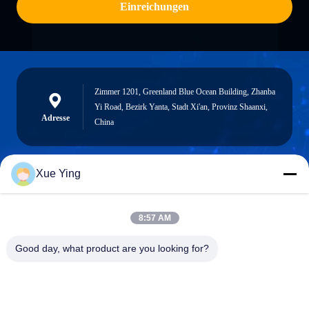
Einreichungen
Zimmer 1201, Greenland Blue Ocean Building, Zhanba
Yi Road, Bezirk Yanta, Stadt Xi'an, Provinz Shaanxi,
Adresse
China
Xue Ying
sxcd-gyl@163.com
E-mail
8:57 AM
Good day, what product are you looking for?
0086-29-88610364-88616691
Telefon