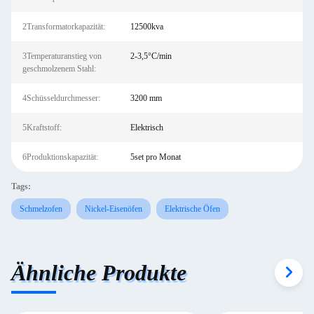
2Transformatorkapazität:
12500kva
3Temperaturanstieg von
2-3,5°C/min
geschmolzenem Stahl:
4Schüsseldurchmesser:
3200 mm
5Kraftstoff:
Elektrisch
6Produktionskapazität:
5set pro Monat
Tags:
Schmelzofen
Nickel-Eisenöfen
Elektrische Öfen
Ähnliche Produkte