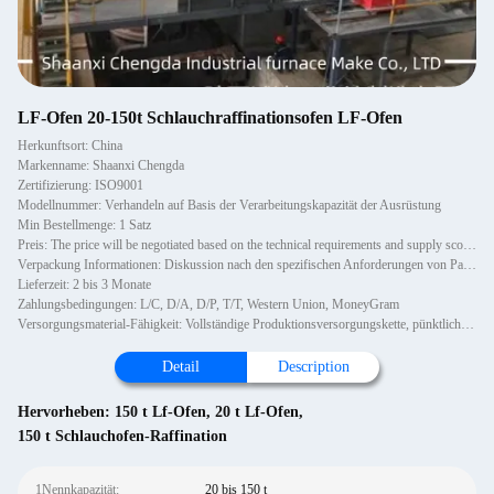
LF-Ofen 20-150t Schlauchraffinationsofen LF-Ofen
Herkunftsort: China
Markenname: Shaanxi Chengda
Zertifizierung: ISO9001
Modellnummer: Verhandeln auf Basis der Verarbeitungskapazität der Ausrüstung
Min Bestellmenge: 1 Satz
Preis: The price will be negotiated based on the technical requirements and supply scope of Party A
Verpackung Informationen: Diskussion nach den spezifischen Anforderungen von Partei A
Lieferzeit: 2 bis 3 Monate
Zahlungsbedingungen: L/C, D/A, D/P, T/T, Western Union, MoneyGram
Versorgungsmaterial-Fähigkeit: Vollständige Produktionsversorgungskette, pünktliche Lieferung und Einhaltung von Qualitätsstandards
Detail
Description
Hervorheben:
150 t Lf-Ofen
,
20 t Lf-Ofen
,
150 t Schlauchofen-Raffination
1Nennkapazität:
20 bis 150 t