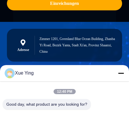
Einreichungen
Zimmer 1201, Greenland Blue Ocean Building, Zhanba
Yi Road, Bezirk Yanta, Stadt Xi'an, Provinz Shaanxi,
Adresse
China
Xue Ying
sxcd-gyl@163.com
E-mail
12:40 PM
Good day, what product are you looking for?
0086-29-88610364-88616691
Telefon