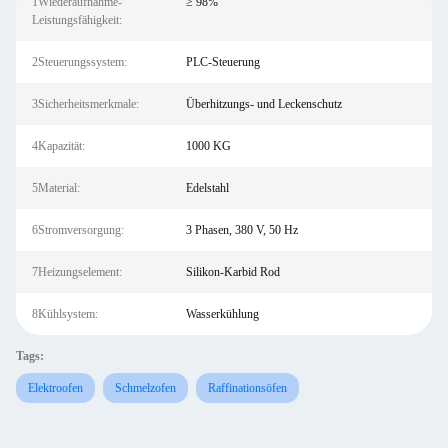
1Wiederaufnahme-
≥ 98%
Leistungsfähigkeit:
2Steuerungssystem:
PLC-Steuerung
3Sicherheitsmerkmale:
Überhitzungs- und Leckenschutz
4Kapazität:
1000 KG
5Material:
Edelstahl
6Stromversorgung:
3 Phasen, 380 V, 50 Hz
7Heizungselement:
Silikon-Karbid Rod
8Kühlsystem:
Wasserkühlung
Tags:
Elektroofen
Schmelzofen
Raffinationsöfen