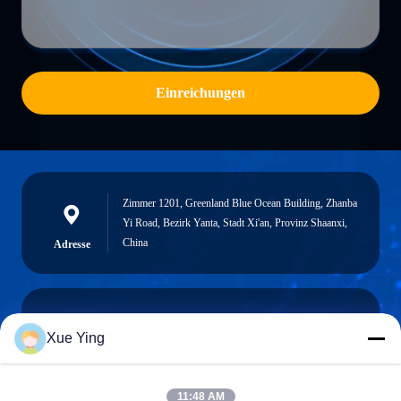
Einreichungen
Zimmer 1201, Greenland Blue Ocean Building, Zhanba
Yi Road, Bezirk Yanta, Stadt Xi'an, Provinz Shaanxi,
China
Adresse
Xue Ying
sxcd-gyl@163.com
E-mail
11:48 AM