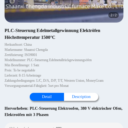
2
/
2
PLC-Steuerung Edelmetallgewinnung Elektröfen
Höchsttemperatur 1500°C
Herkunftsort: China
Markenname: Shaanxi Chengda
Zertifizierung: ISO9001
Modellnummer: PLC-Steuerung Edelmetallrückgewinnungsöfen
Min Bestellmenge: 1 Satz
Preis: To be negotiable
Lieferzeit: 8-15 Arbeitstage
Zahlungsbedingungen: L/C, D/A, D/P, T/T, Western Union, MoneyGram
Versorgungsmaterial-Fähigkeit: 5set pro Monat
Detail
Description
Hervorheben:
PLC-Steuerung Elektroofen
,
380 V elektrischer Ofen
,
Elektroöfen mit 3 Phasen