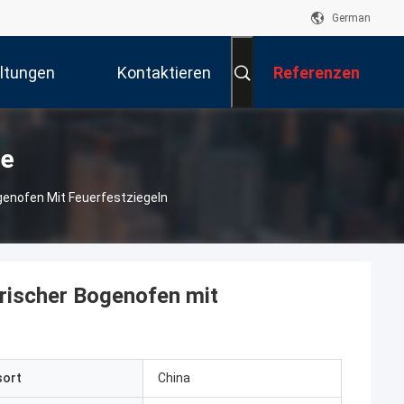
German
ltungen
Kontaktieren
Referenzen
Sie Uns
te
genofen Mit Feuerfestziegeln
trischer Bogenofen mit
sort
China