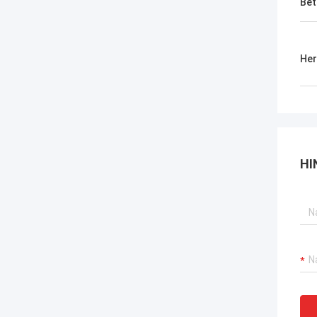
Bet
Her
HI