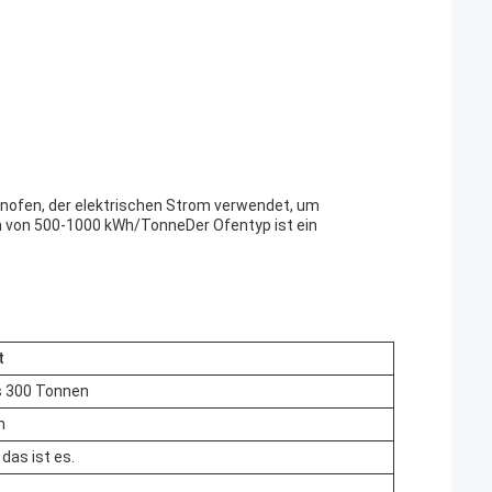
enofen, der elektrischen Strom verwendet, um
h von 500-1000 kWh/TonneDer Ofentyp ist ein
t
s 300 Tonnen
h
, das ist es.