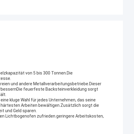
elzkapazität von 5 bis 300 Tonnen.Die
zesse.
ereien und andere Metallverarbeitungsbetriebe.Dieser
erbessernDie feuerfeste Backsteinverkleidung sorgt
ält.
st eine kluge Wahl für jedes Unternehmen, das seine
ärtesten Arbeiten bewältigen.Zusätzlich sorgt die
eit und Geld sparen.
chen Lichtbogenofen zufrieden.geringere Arbeitskosten,