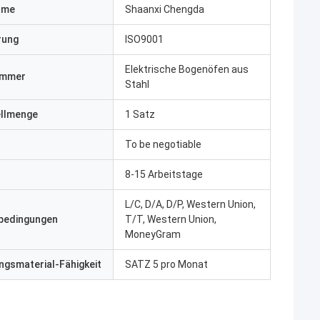
ame
Shaanxi Chengda
erung
ISO9001
Elektrische Bogenöfen aus
ummer
Stahl
ellmenge
1 Satz
To be negotiable
8-15 Arbeitstage
L/C, D/A, D/P, Western Union,
bedingungen
T/T, Western Union,
MoneyGram
gsmaterial-Fähigkeit
SATZ 5 pro Monat