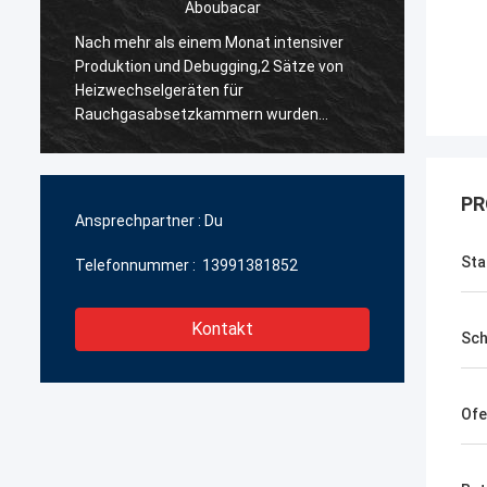
Aboubacar
Nach mehr als einem Monat intensiver
Herzli
Produktion und Debugging,2 Sätze von
Chengd
,
Heizwechselgeräten für
Manufa
a
Rauchgasabsetzkammern wurden
Südkor
e
erfolgreich in Betrieb genommen ~ Alle
Fertig
am Projekt beteiligten Mitarbeiter haben
Edelme
hart gearbeitet- Ich weiß.
North 
PR
Zukunf
Ansprechpartner :
Du
gegens
Zusamm
Sta
Telefonnummer :
13991381852
Kontakt
Sch
Ofe