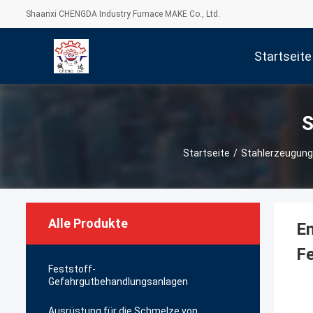
Shaanxi CHENGDA Industry Furnace MAKE Co., Ltd.
Startseite
S
Startseite
/
Stahlerzeugun
Alle Produkte
En
Fe
Feststoff-
Gefahrgutbehandlungsanlagen
Ausrüstung für die Schmelze von