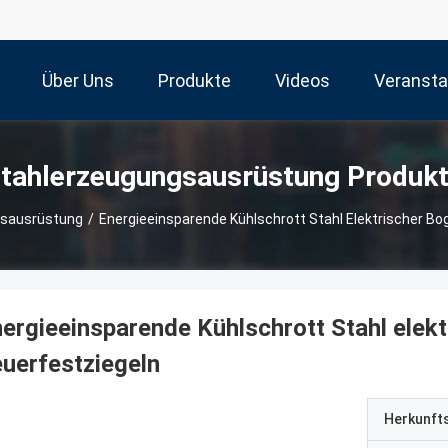
Über Uns
Produkte
Videos
Veransta
tahlerzeugungsausrüstung Produk
gsausrüstung
/
Energieeinsparende Kühlschrott Stahl Elektrischer Bo
ergieeinsparende Kühlschrott Stahl elek
uerfestziegeln
Herkunft