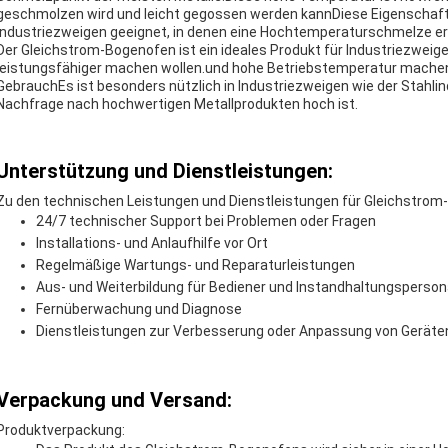
geschmolzen wird und leicht gegossen werden kannDiese Eigenschaft
Industriezweigen geeignet, in denen eine Hochtemperaturschmelze erfo
Der Gleichstrom-Bogenofen ist ein ideales Produkt für Industriezweige, 
leistungsfähiger machen wollen.und hohe Betriebstemperatur machen e
GebrauchEs ist besonders nützlich in Industriezweigen wie der Stahlind
Nachfrage nach hochwertigen Metallprodukten hoch ist.
Unterstützung und Dienstleistungen:
Zu den technischen Leistungen und Dienstleistungen für Gleichstrom
24/7 technischer Support bei Problemen oder Fragen
Installations- und Anlaufhilfe vor Ort
Regelmäßige Wartungs- und Reparaturleistungen
Aus- und Weiterbildung für Bediener und Instandhaltungsperson
Fernüberwachung und Diagnose
Dienstleistungen zur Verbesserung oder Anpassung von Geräte
Verpackung und Versand:
Produktverpackung: