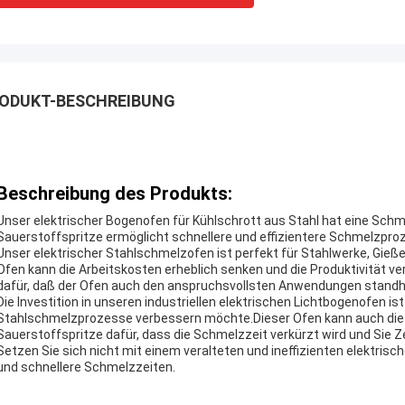
ODUKT-BESCHREIBUNG
Beschreibung des Produkts:
Unser elektrischer Bogenofen für Kühlschrott aus Stahl hat eine Schm
Sauerstoffspritze ermöglicht schnellere und effizientere Schmelzpro
Unser elektrischer Stahlschmelzofen ist perfekt für Stahlwerke, Gieß
Ofen kann die Arbeitskosten erheblich senken und die Produktivität v
dafür, daß der Ofen auch den anspruchsvollsten Anwendungen standh
Die Investition in unseren industriellen elektrischen Lichtbogenofen i
Stahlschmelzprozesse verbessern möchte.Dieser Ofen kann auch die h
Sauerstoffspritze dafür, dass die Schmelzzeit verkürzt wird und Sie Z
Setzen Sie sich nicht mit einem veralteten und ineffizienten elektris
und schnellere Schmelzzeiten.