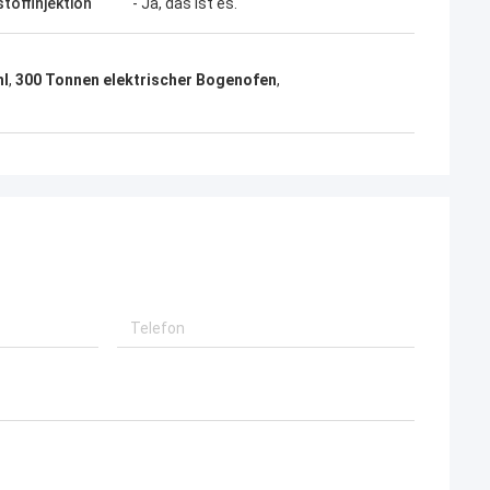
toffinjektion
- Ja, das ist es.
hl
,
300 Tonnen elektrischer Bogenofen
,