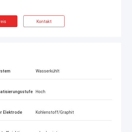
hmed Butt
al Furnace Co.,
ahme des
eis
Kontakt
s abgeschlossen,
ältig mit Chengda
arbeitet, um die
und zu
dschaft und die
enarbeit
hinas und
ystem
Wasserkühlt
atisierungsstufe
Hoch
r Elektrode
Kohlenstoff/Graphit