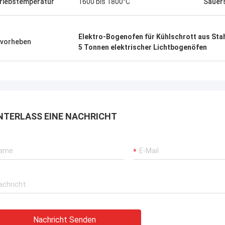
riebstemperatur
1600 bis 1800°C
Sauers
Elektro-Bogenofen für Kühlschrott aus Sta
vorheben
5 Tonnen elektrischer Lichtbogenöfen
NTERLASS EINE NACHRICHT
Nachricht Senden