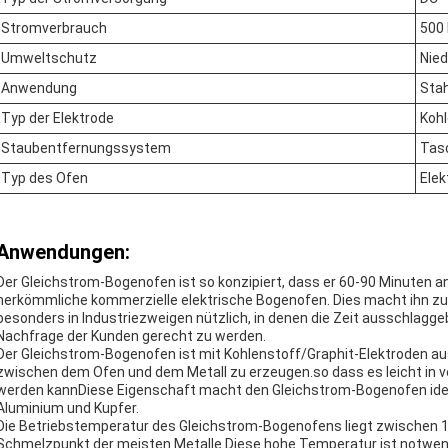
Stromverbrauch
500
Umweltschutz
Nied
Anwendung
Stah
Typ der Elektrode
Kohl
Staubentfernungssystem
Tasc
Typ des Ofen
Elek
Anwendungen:
Der Gleichstrom-Bogenofen ist so konzipiert, dass er 60-90 Minuten an 
herkömmliche kommerzielle elektrische Bogenofen. Dies macht ihn zu 
besonders in Industriezweigen nützlich, in denen die Zeit ausschlagge
Nachfrage der Kunden gerecht zu werden.
Der Gleichstrom-Bogenofen ist mit Kohlenstoff/Graphit-Elektroden a
zwischen dem Ofen und dem Metall zu erzeugen.so dass es leicht in
werden kannDiese Eigenschaft macht den Gleichstrom-Bogenofen ideal
Aluminium und Kupfer.
Die Betriebstemperatur des Gleichstrom-Bogenofens liegt zwischen 16
Schmelzpunkt der meisten Metalle.Diese hohe Temperatur ist notwend